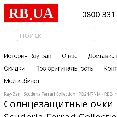
RB
UA
.
0800 331
История Ray-Ban
О нас
Доставка 
Скидки
Про оригинальность
Кон
Мой кабинет
Ray-Ban
›
Scuderia Ferrari Collection
›
RB2447NM
›
RB244
Солнцезащитные очки 
Scuderia Ferrari Collec