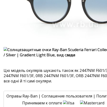
Цю модель окулярів шукають також як 2447NM F601/3
2447NM F601/3F, 0RB 2447NM F601/3F, ORB 2447NM F60
все одні й ті самі окуляри.
Оправы Ray-Ban
|
Соглашение пользователя
|
Поли
Принимаем к оплате