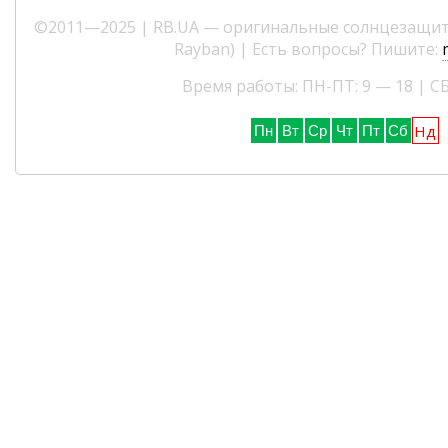
©2011—2025 | RB.UA — оригинальные солнцезащитн
Rayban) | Есть вопросы? Пишите:
Время работы: ПН-ПТ: 9 — 18 | СБ
Нд
Пн
Вт
Ср
Чт
Пт
Сб