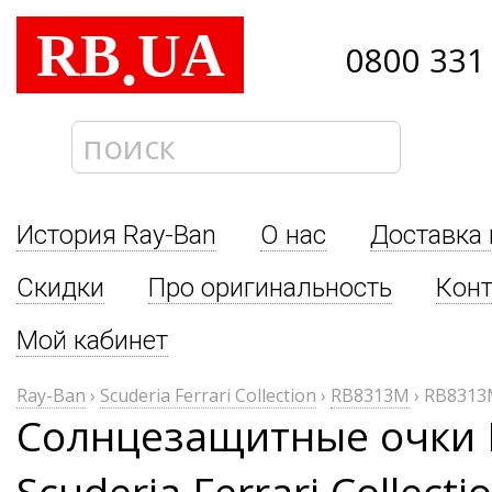
RB
UA
.
0800 331
История Ray-Ban
О нас
Доставка 
Скидки
Про оригинальность
Кон
Мой кабинет
Ray-Ban
›
Scuderia Ferrari Collection
›
RB8313M
›
RB8313
Солнцезащитные очки 
Scuderia Ferrari Collec