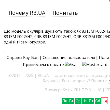
Почему RB.UA
Почитать
Цю модель окулярів шукають також як 8313M F002/H2
8313M F002/H2, 0RB 8313M F002/H2, ORB 8313M F002/H
одні й ті самі окуляри.
Оправы Ray-Ban
|
Соглашение пользователя
|
Поли
Принимаем к оплате
©2011—2025 | RB.UA — оригинальные солнцезащитн
Rayban) | Есть вопросы? Пишите:
Время работы: ПН-ПТ: 9 — 18 | СБ
Нд
Пн
Вт
Ср
Чт
Пт
Сб