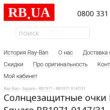
RB
UA
.
0800 331
История Ray-Ban
О нас
Доставка 
Скидки
Про оригинальность
Кон
Мой кабинет
Ray-Ban
›
Square
›
RB1971
›
RB1971 9147/31
Солнцезащитные очки 
Square RB1971 9147/31