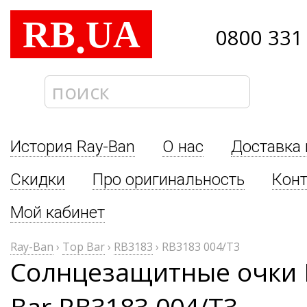
RB
UA
.
0800 331
История Ray-Ban
О нас
Доставка 
Скидки
Про оригинальность
Кон
Мой кабинет
Ray-Ban
›
Top Bar
›
RB3183
›
RB3183 004/T3
Солнцезащитные очки 
Bar RB3183 004/T3