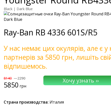
Black | Dark Blue
Ray-Ban
RB 4336 601S/R5
У нас немає цих окулярів, але є 
партнерів за 5850 грн, лишіть св
відпишемось.
8140
—2290
5850
грн
Страна производства:
Италия