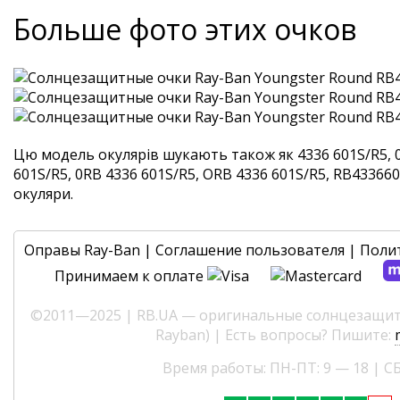
Больше фото этих очков
Цю модель окулярів шукають також як 4336 601S/R5, 
601S/R5, 0RB 4336 601S/R5, ORB 4336 601S/R5, RB4336601
окуляри.
Оправы Ray-Ban
|
Соглашение пользователя
|
Поли
Принимаем к оплате
©2011—2025 | RB.UA — оригинальные солнцезащитн
Rayban) | Есть вопросы? Пишите:
Время работы: ПН-ПТ: 9 — 18 | СБ