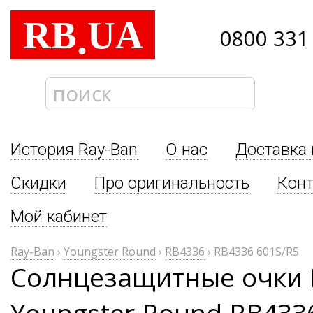
RB
UA
.
0800 331
История Ray-Ban
О нас
Доставка 
Скидки
Про оригинальность
Кон
Мой кабинет
Ray-Ban
›
Youngster Round
›
RB4336
›
RB4336 601S/R5
Солнцезащитные очки 
Youngster Round RB433