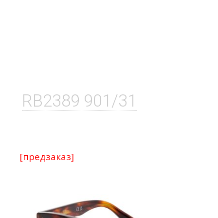
RB2389 901/31
[предзаказ]