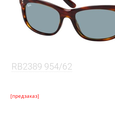
RB2389 954/62
[предзаказ]