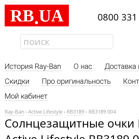
RB
UA
.
0800 331
История Ray-Ban
О нас
Доставка 
Скидки
Про оригинальность
Кон
Мой кабинет
Ray-Ban
›
Active Lifestyle
›
RB3189
›
RB3189 004
Солнцезащитные очки 
Active Lifestyle RB3189 