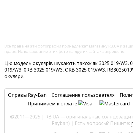
Все права на эти фотографии принадлежат магазину RB.UA и за
праве. Использование этих фото на других сайтах запрещено.
Цю модель окулярів шукають також як 3025 019/W3, 0
019/W3, 0RB 3025 019/W3, ORB 3025 019/W3, RB3025019W3
окуляри.
Оправы Ray-Ban
|
Соглашение пользователя
|
Поли
Принимаем к оплате
©2011—2025 | RB.UA — оригинальные солнцезащитн
Rayban) | Есть вопросы? Пишите: