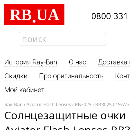
RB
UA
.
0800 331
История Ray-Ban
О нас
Доставка 
Скидки
Про оригинальность
Кон
Мой кабинет
Ray-Ban
›
Aviator Flash Lenses
›
RB3025
›
RB3025 019/W3
Солнцезащитные очки 
Aviator Flash Lenses RB