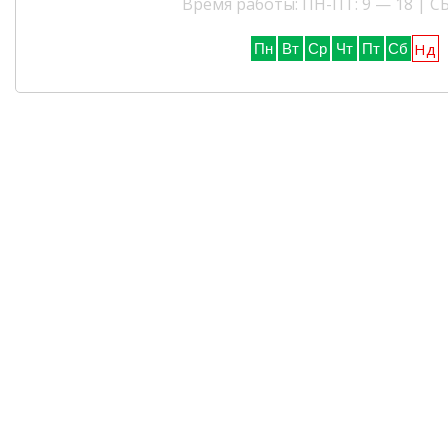
Время работы: ПН-ПТ: 9 — 18 | СБ
Нд
Пн
Вт
Ср
Чт
Пт
Сб