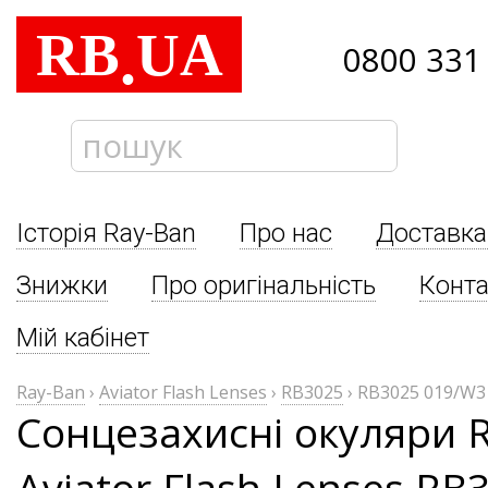
RB
UA
.
0800 331
Історія Ray-Ban
Про нас
Доставка
Знижки
Про оригінальність
Конта
Мій кабінет
Ray-Ban
›
Aviator Flash Lenses
›
RB3025
›
RB3025 019/W3
Сонцезахисні окуляри 
Aviator Flash Lenses RB