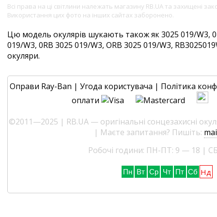
Всі права на ці світлини належать магазину RB.UA та захищені за
Використання цих фото на інших сайтах заборонено.
Цю модель окулярів шукають також як 3025 019/W3, 0
019/W3, 0RB 3025 019/W3, ORB 3025 019/W3, RB3025019W3
окуляри.
Оправи Ray-Ban
|
Угода користувача
|
Політика конф
оплати
©2011—2025 | RB.UA — оригінальні сонцезахисні окуля
| Маєте запитання? Пишіть:
mai
Робочі години: ПН-ПТ: 9 — 18 | СБ
Нд
Пн
Вт
Ср
Чт
Пт
Сб