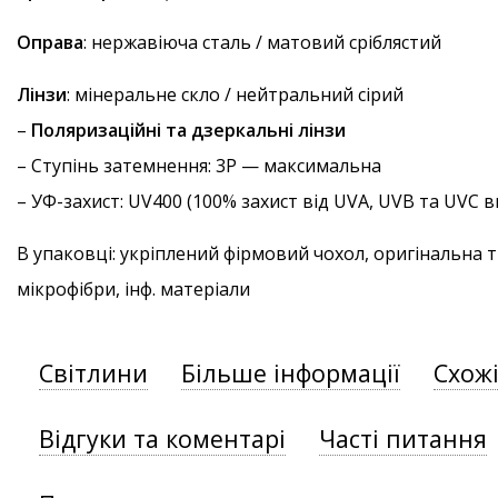
Оправа
: нержавіюча сталь / матовий сріблястий
Лінзи
: мінеральне скло / нейтральний сірий
–
Поляризаційні та дзеркальні лінзи
–
Ступінь затемнення
: 3P — максимальна
–
УФ-захист
: UV400 (100% захист від UVA, UVB та UVC
В упаковці: укріплений фірмовий чохол, оригінальна 
мікрофібри, інф. матеріали
Світлини
Більше інформації
Схож
Відгуки та коментарі
Часті питання