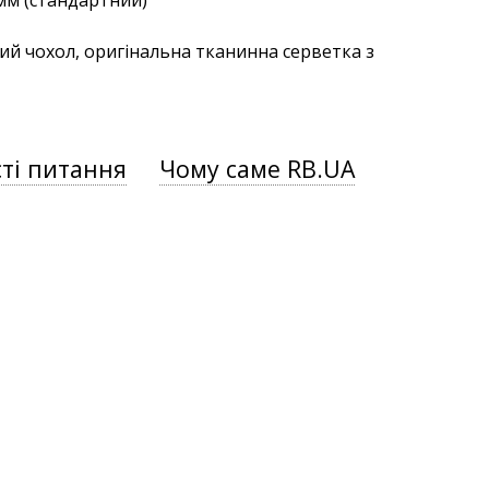
 мм (стандартний)
ий чохол, оригінальна тканинна серветка з
ті питання
Чому саме RB.UA