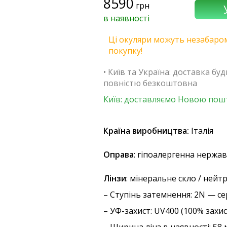
8590
грн
в наявності
Ці окуляри можуть незабаром
покупку!
• Київ та Україна: доставка бу
повністю безкоштовна
Київ: доставляємо Новою пошт
Країна виробництва:
Італія
Оправа
: гіпоалергенна нержав
Лінзи
: мінеральне скло / нейт
–
Ступінь затемнення
: 2N — с
–
УФ-захист
: UV400 (100% захи