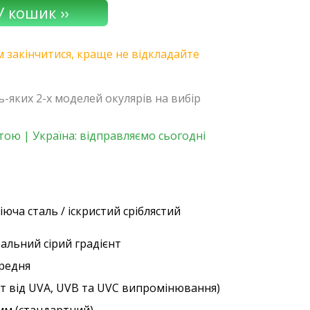
 закінчитися, краще не відкладайте
дь-яких 2-х моделей окулярів на вибір
ою | Україна: відправляємо сьогодні
іюча сталь / іскристий сріблястий
ральний сірий градієнт
ередня
ст від UVA, UVB та UVC випромінювання)