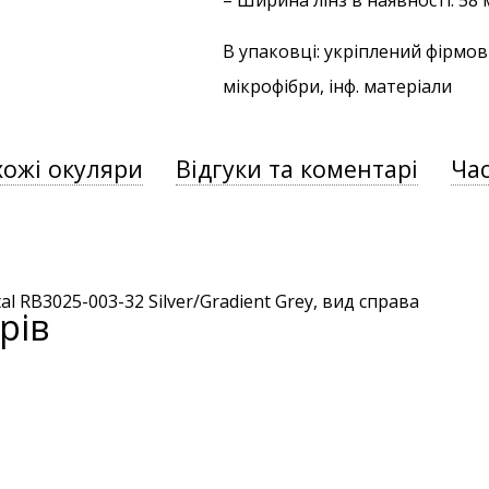
– Ширина лінз в наявності: 58
В упаковці: укріплений фірмов
мікрофібри, інф. матеріали
хожі окуляри
Відгуки та коментарі
Час
рів