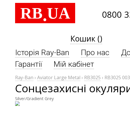
RB
UA
.
0800 3
Кошик ()
Історія Ray-Ban
Про нас
До
Гарантії
Мій кабінет
Ray-Ban
›
Aviator Large Metal
›
RB3025
›
RB3025 003
Сонцезахисні окуляри
Silver/Gradient Grey