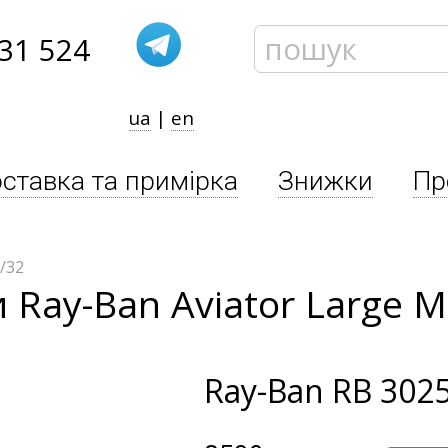
31 524
ua
|
en
ставка та примірка
Знижки
Пр
/32
 Ray-Ban Aviator Large M
Ray-Ban
RB 3025