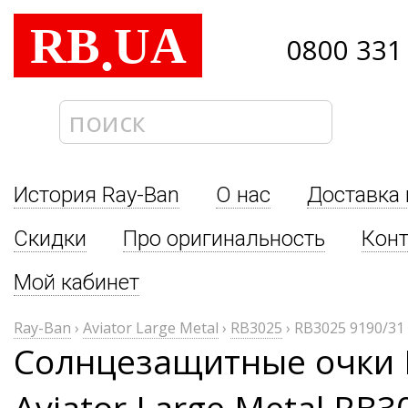
RB
UA
.
0800 331
История Ray-Ban
О нас
Доставка 
Скидки
Про оригинальность
Кон
Мой кабинет
Ray-Ban
›
Aviator Large Metal
›
RB3025
›
RB3025 9190/31
Солнцезащитные очки 
Aviator Large Metal RB3