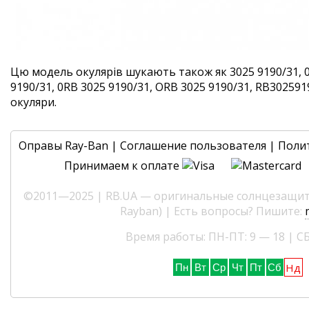
Цю модель окулярів шукають також як 3025 9190/31, 
9190/31, 0RB 3025 9190/31, ORB 3025 9190/31, RB3025919
окуляри.
Оправы Ray-Ban
|
Соглашение пользователя
|
Поли
Принимаем к оплате
©2011—2025 | RB.UA — оригинальные солнцезащитн
Rayban) | Есть вопросы? Пишите:
Время работы: ПН-ПТ: 9 — 18 | СБ
Нд
Пн
Вт
Ср
Чт
Пт
Сб