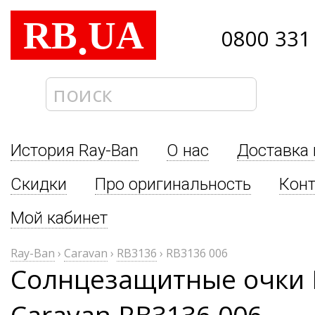
RB
UA
.
0800 331
История Ray-Ban
О нас
Доставка 
Скидки
Про оригинальность
Кон
Мой кабинет
Ray-Ban
›
Caravan
›
RB3136
›
RB3136 006
Солнцезащитные очки 
Caravan RB3136 006