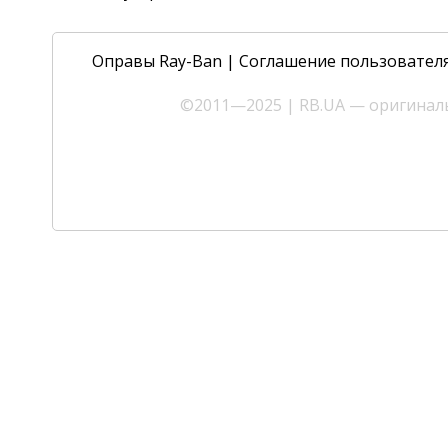
Оправы Ray-Ban
|
Соглашение пользовател
©2011—2025 | RB.UA — оригиналь