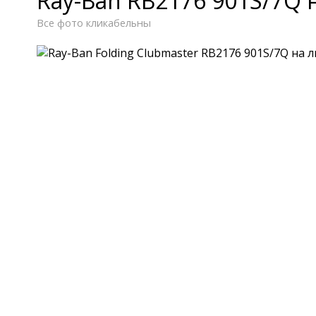
Ray-Ban RB2176 901S/7Q 
Все фото кликабельны