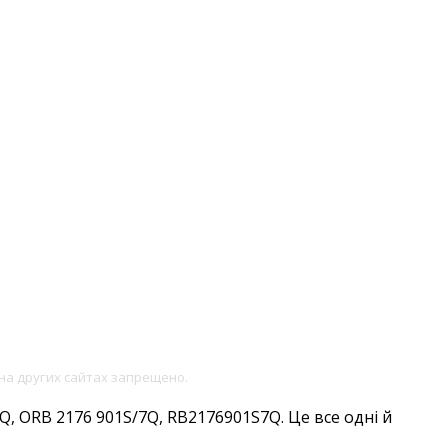
на других сайтах запрещено.
, ORB 2176 901S/7Q, RB2176901S7Q. Це все одні й