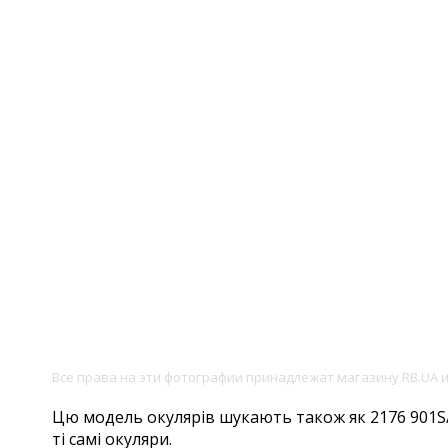
Все права на эти фотографии принадлежат магазину RB.UA 
Цю модель окулярів шукають також як 2176 901S/7
ті самі окуляри.