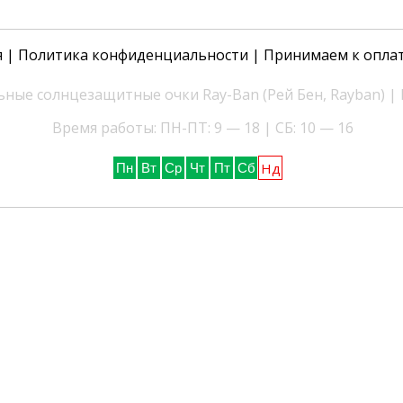
я
|
Политика конфиденциальности
| Принимаем к опла
ные солнцезащитные очки Ray-Ban (Рей Бен, Rayban) |
Время работы: ПН-ПТ: 9 — 18 | СБ: 10 — 16
Нд
Пн
Вт
Ср
Чт
Пт
Сб