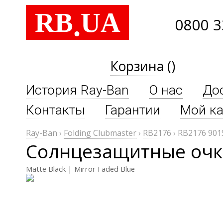
RB
UA
.
0800 3
Корзина ()
История Ray-Ban
О нас
До
Контакты
Гарантии
Мой ка
Ray-Ban
›
Folding Clubmaster
›
RB2176
›
RB2176 901
Солнцезащитные очки
Matte Black | Mirror Faded Blue