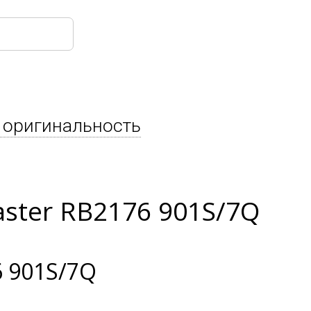
 оригинальность
ster RB2176 901S/7Q
 901S/7Q