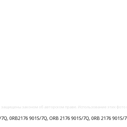
и защищены законом об авторском праве. Использование этих фото 
Q, 0RB2176 901S/7Q, ORB 2176 901S/7Q, 0RB 2176 901S/7Q