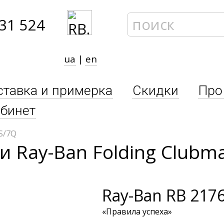
31 524
ua
|
en
ставка и примерка
Скидки
Про
бинет
S/7Q
 Ray-Ban Folding Clubma
Ray-Ban
RB 2176
«Правила успеха»