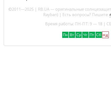
©2011—2025 | RB.UA — оригинальные солнцезащитн
Rayban) | Есть вопросы? Пишите:
Время работы: ПН-ПТ: 9 — 18 | СБ
Нд
Пн
Вт
Ср
Чт
Пт
Сб