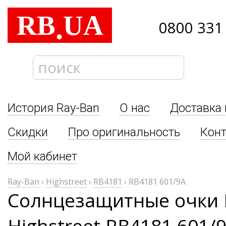
RB
UA
.
0800 331
История Ray-Ban
О нас
Доставка 
Скидки
Про оригинальность
Кон
Мой кабинет
Ray-Ban
›
Highstreet
›
RB4181
›
RB4181 601/9A
Солнцезащитные очки 
Highstreet RB4181 601/