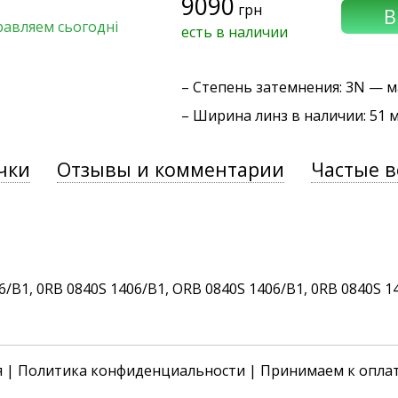
9090
грн
равляем сьогодні
есть в наличии
–
Степень затемнения
: 3N — 
– Ширина линз в наличии: 51 
чки
Отзывы и комментарии
Частые 
B1, 0RB 0840S 1406/B1, ORB 0840S 1406/B1, 0RB 0840S 14
я
|
Политика конфиденциальности
| Принимаем к опла