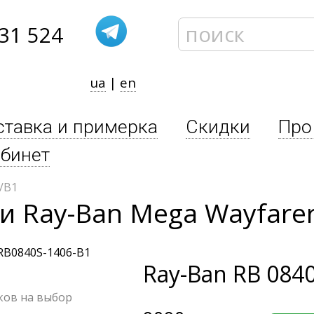
31 524
ua
|
en
ставка и примерка
Скидки
Про
бинет
/B1
 Ray-Ban Mega Wayfarer
Ray-Ban
RB 0840
чков на выбор