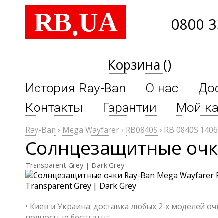
RB
UA
.
0800 3
Корзина ()
История Ray-Ban
О нас
До
Контакты
Гарантии
Мой ка
Ray-Ban
›
Mega Wayfarer
›
RB0840S
›
RB 0840S 1406
Солнцезащитные очки
Transparent Grey | Dark Grey
• Киев и Украина: доставка любых 2-х моделей о
полностью бесплатна