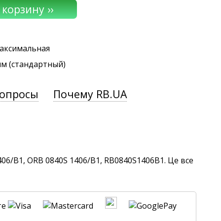
максимальная
мм (стандартный)
вопросы
Почему RB.UA
06/B1, ORB 0840S 1406/B1, RB0840S1406B1. Це все
те