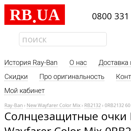
RB
UA
.
0800 331
История Ray-Ban
О нас
Доставка 
Скидки
Про оригинальность
Кон
Мой кабинет
Ray-Ban
›
New Wayfarer Color Mix
›
RB2132
›
0RB2132 60
Солнцезащитные очки 
Wayfarer Color Mix 0RB