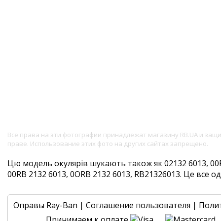
Все права на эти фотографии принадлежат магазину RB.UA и за
праве. Использование этих фото на других сайтах запрещено.
Цю модель окулярів шукають також як 02132 6013, 00R
00RB 2132 6013, 0ORB 2132 6013, RB21326013. Це все одн
Оправы Ray-Ban
|
Соглашение пользователя
|
Поли
Принимаем к оплате