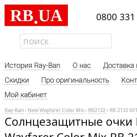
RB
UA
.
0800 331
История Ray-Ban
О нас
Доставка 
Скидки
Про оригинальность
Кон
Мой кабинет
Ray-Ban
›
New Wayfarer Color Mix
›
RB2132
›
RB 2132 60
Солнцезащитные очки 
Wayfarer Color Mix RB 2