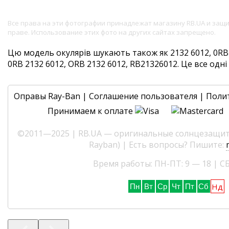
Все права на эти фотографии принадлежат магазину RB.UA и за
праве. Использование этих фото на других сайтах запрещено.
Цю модель окулярів шукають також як 2132 6012, 0RB 
0RB 2132 6012, ORB 2132 6012, RB21326012. Це все одні 
Оправы Ray-Ban
|
Соглашение пользователя
|
Поли
Принимаем к оплате
©2011—2025 | RB.UA — оригинальные солнцезащитн
Rayban) | Есть вопросы? Пишите:
Время работы: ПН-ПТ: 9 — 18 | СБ
Нд
Пн
Вт
Ср
Чт
Пт
Сб