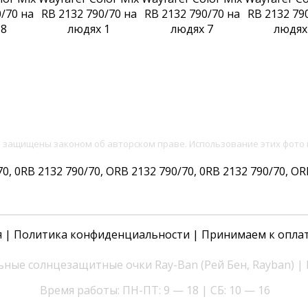
и защищены законом об авторском праве. Использование этих фото 
 0RB 2132 790/70, ORB 2132 790/70, 0RB 2132 790/70, ORB 
я
|
Политика конфиденциальности
| Принимаем к опла
ные солнцезащитные очки Ray-Ban (Рей Бен, Rayban) |
Время работы: ПН-ПТ: 9 — 18 | СБ: 10 — 16