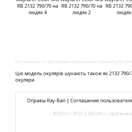
Все права на эти фотографии принадлежат магазину RB.UA 
Цю модель окулярів шукають також як 2132 790/70,
окуляри.
Оправы Ray-Ban
|
Соглашение пользовател
©2011—2025 | RB.UA — оригиналь