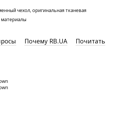
менный чехол, оригинальная тканевая
. материалы
просы
Почему RB.UA
Почитать