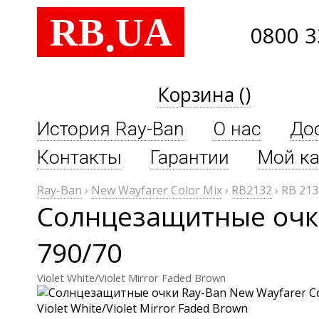
RB
UA
.
0800 3
Корзина ()
История Ray-Ban
О нас
До
Контакты
Гарантии
Мой ка
Ray-Ban
›
New Wayfarer Color Mix
›
RB2132
›
RB 213
Солнцезащитные очки
790/70
Violet White/Violet Mirror Faded Brown