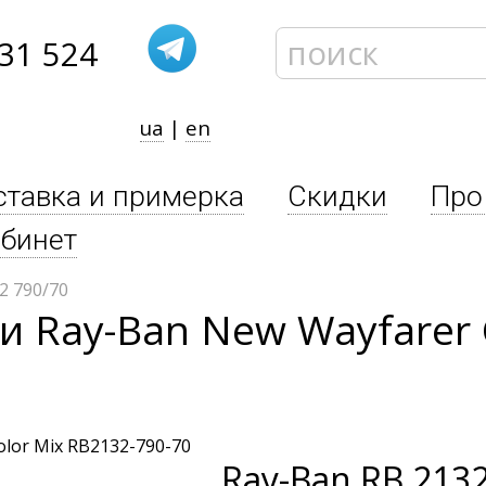
31 524
ua
|
en
ставка и примерка
Скидки
Про
бинет
2 790/70
 Ray-Ban New Wayfarer C
Ray-Ban
RB 2132