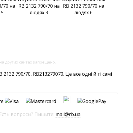
на других сайтах запрещено.
2132 790/70, RB213279070. Це все одні й ті самі
те
 Есть вопросы? Пишите:
mail@rb.ua