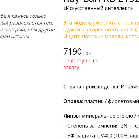
«Искусственный интеллект»
бе я кажусь только
ый развлекается тем,
Эта модель уже снята с произв
 пёстрый, чем другие,
(дужки и, скорее всего, линзы
океан истины
Ищите похожие модели, котор
7190
грн
не доступны к
заказу
Страна производства:
Италия
Оправа
: пластик / фиолетовый
Линзы
: минеральное стекло /
–
Степень затемнения
: 2N — с
–
УФ-защита
: UV400 (100% защ