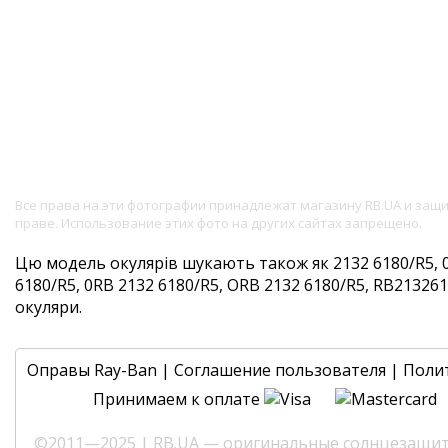
Все права на эти фотографии принадлежат магазину RB.UA и за
праве. Использование этих фото на других сайтах запрещено.
Цю модель окулярів шукають також як 2132 6180/R5, 
6180/R5, 0RB 2132 6180/R5, ORB 2132 6180/R5, RB2132618
окуляри.
Оправы Ray-Ban
|
Соглашение пользователя
|
Поли
Принимаем к оплате
©2011—2025 | RB.UA — оригинальные солнцезащитн