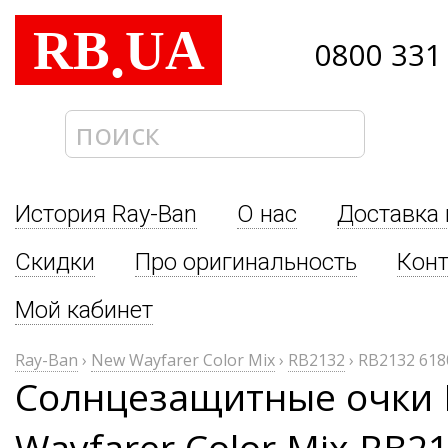
RB
UA
.
0800 331
История Ray-Ban
О нас
Доставка 
Скидки
Про оригинальность
Кон
Мой кабинет
Ray-Ban
›
New Wayfarer Color Mix
›
RB2132
›
RB2132 618
Солнцезащитные очки 
Wayfarer Color Mix RB2