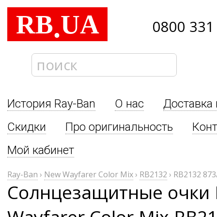
RB
UA
.
0800 331
История Ray-Ban
О нас
Доставка 
Скидки
Про оригинальность
Кон
Мой кабинет
Ray-Ban
›
New Wayfarer Color Mix
›
RB2132
›
RB2132 873
Солнцезащитные очки 
Wayfarer Color Mix RB2