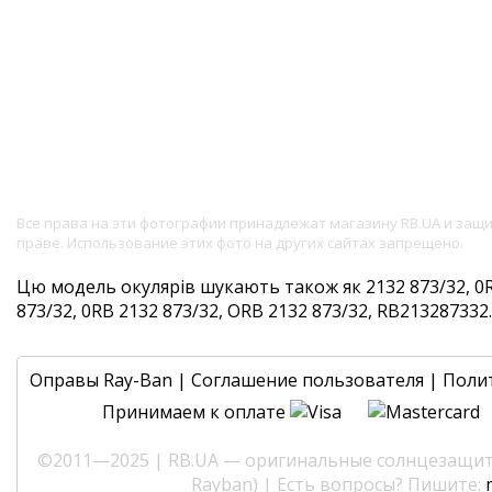
Все права на эти фотографии принадлежат магазину RB.UA и за
праве. Использование этих фото на других сайтах запрещено.
Цю модель окулярів шукають також як 2132 873/32, 0R
873/32, 0RB 2132 873/32, ORB 2132 873/32, RB213287332. 
Оправы Ray-Ban
|
Соглашение пользователя
|
Поли
Принимаем к оплате
©2011—2025 | RB.UA — оригинальные солнцезащитн
Rayban) | Есть вопросы? Пишите: