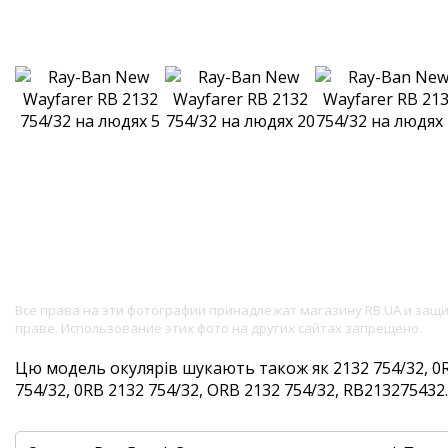
Все права на эти фотографии принадлежат магазину RB.UA и за
праве. Использование этих фото на других сайтах запрещено.
Цю модель окулярів шукають також як 2132 754/32, 0R
754/32, 0RB 2132 754/32, ORB 2132 754/32, RB213275432. 