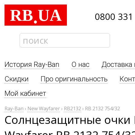
RB
UA
.
0800 331
История Ray-Ban
О нас
Доставка 
Скидки
Про оригинальность
Кон
Мой кабинет
Ray-Ban
›
New Wayfarer
›
RB2132
›
RB 2132 754/32
Солнцезащитные очки 
Wayfarer RB 2132 754/3