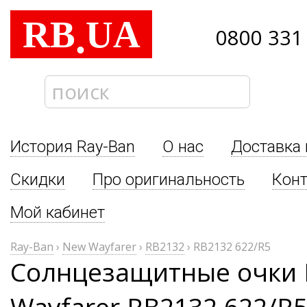
RB
UA
.
0800 331
История Ray-Ban
О нас
Доставка 
Скидки
Про оригинальность
Кон
Мой кабинет
Ray-Ban
›
New Wayfarer
›
RB2132
›
RB2132 622/R5
Солнцезащитные очки 
Wayfarer RB2132 622/R