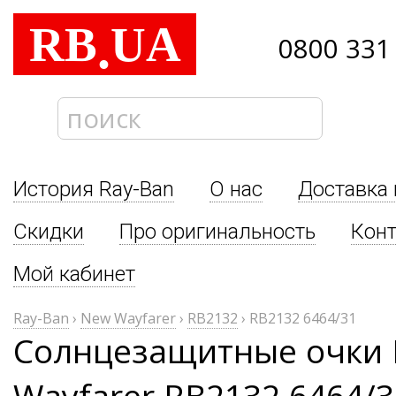
RB
UA
.
0800 331
История Ray-Ban
О нас
Доставка 
Скидки
Про оригинальность
Кон
Мой кабинет
Ray-Ban
›
New Wayfarer
›
RB2132
›
RB2132 6464/31
Солнцезащитные очки 
Wayfarer RB2132 6464/3