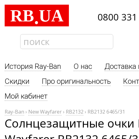
RB
UA
.
0800 331
История Ray-Ban
О нас
Доставка 
Скидки
Про оригинальность
Кон
Мой кабинет
Ray-Ban
›
New Wayfarer
›
RB2132
›
RB2132 6465/31
Солнцезащитные очки 
Wayfarer RB2132 6465/3