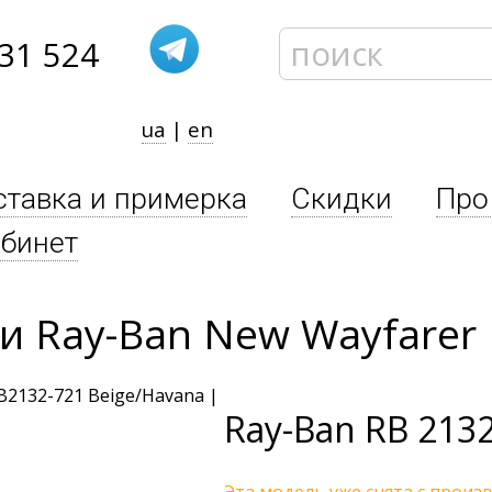
31 524
ua
|
en
ставка и примерка
Скидки
Про
бинет
 Ray-Ban New Wayfarer 
Ray-Ban
RB 2132