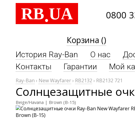
RB
UA
.
0800 3
Корзина ()
История Ray-Ban
О нас
До
Контакты
Гарантии
Мой ка
Ray-Ban
›
New Wayfarer
›
RB2132
›
RB2132 721
Солнцезащитные очки
Beige/Havana | Brown (B-15)