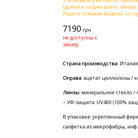
Эта модель уже снята с произв
(дужки и, скорее всего, линзы
Ищите похожие модели, котор
7190
грн
не доступны к
заказу
Страна производства:
Италия
Оправа
: ацетат целлюлозы / 
Линзы
: минеральное стекло 
–
УФ-защита
: UV400 (100% защ
В упаковке: укрепленный фир
салфетка из микрофибры, инф