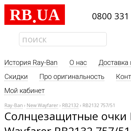
RB
UA
.
0800 331
История Ray-Ban
О нас
Доставка 
Скидки
Про оригинальность
Кон
Мой кабинет
Ray-Ban
›
New Wayfarer
›
RB2132
›
RB2132 757/51
Солнцезащитные очки 
Wayfarer RB2132 757/51