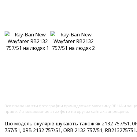
Все права на эти фотографии принадлежат магазину RB.UA и за
праве. Использование этих фото на других сайтах запрещено.
Цю модель окулярів шукають також як 2132 757/51, 0R
757/51, 0RB 2132 757/51, ORB 2132 757/51, RB213275751. 