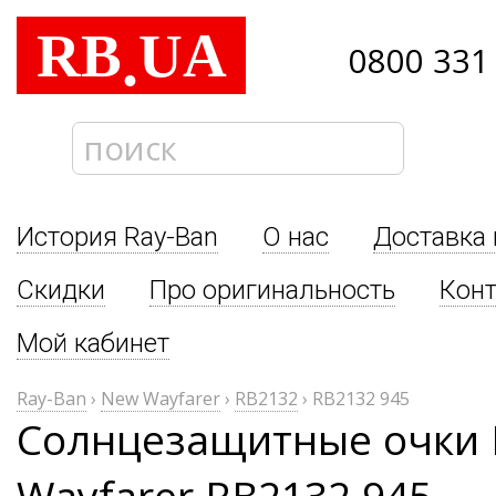
RB
UA
.
0800 331
История Ray-Ban
О нас
Доставка 
Скидки
Про оригинальность
Кон
Мой кабинет
Ray-Ban
›
New Wayfarer
›
RB2132
›
RB2132 945
Солнцезащитные очки 
Wayfarer RB2132 945