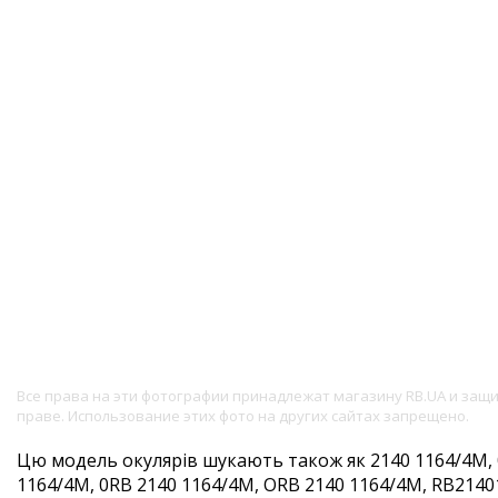
Все права на эти фотографии принадлежат магазину RB.UA и за
праве. Использование этих фото на других сайтах запрещено.
Цю модель окулярів шукають також як 2140 1164/4M, 
1164/4M, 0RB 2140 1164/4M, ORB 2140 1164/4M, RB21401