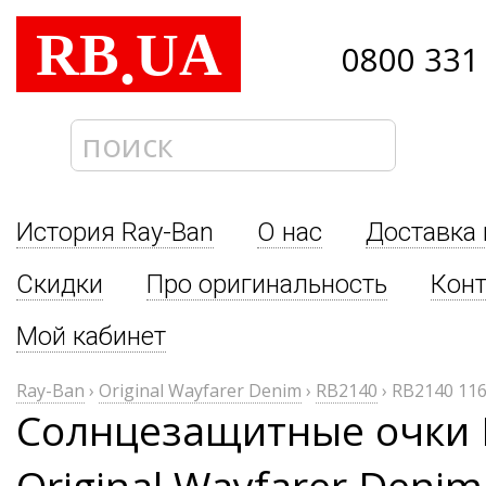
RB
UA
.
0800 331
История Ray-Ban
О нас
Доставка 
Скидки
Про оригинальность
Кон
Мой кабинет
Ray-Ban
›
Original Wayfarer Denim
›
RB2140
›
RB2140 11
Солнцезащитные очки 
Original Wayfarer Deni