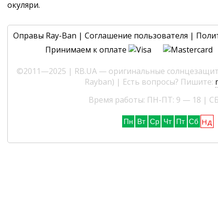
окуляри.
Оправы Ray-Ban
|
Соглашение пользователя
|
Поли
Принимаем к оплате
©2011—2025 | RB.UA — оригинальные солнцезащитн
Rayban) | Есть вопросы? Пишите:
Время работы: ПН-ПТ: 9 — 18 | СБ
Нд
Пн
Вт
Ср
Чт
Пт
Сб