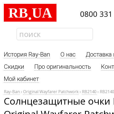
RB
UA
.
0800 331
История Ray-Ban
О нас
Доставка 
Скидки
Про оригинальность
Кон
Мой кабинет
Ray-Ban
›
Original Wayfarer Patchwork
›
RB2140
›
RB2140
Солнцезащитные очки 
Original Wayfarer Patc