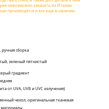
одства (( Очки, а также доп. детали к ним
) уже невозможно заказать из Италии.
ые производятся и все еще в наличии.
 ручная сборка
лтый, зеленый пятнистый
 серый градиент
редняя
ита от UVA, UVB и UVC излучения)
менный чехол, оригинальная тканевая
. материалы