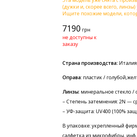
Эта модель уже снята с произв
(дужки и, скорее всего, линзы
Ищите похожие модели, котор
7190
грн
не доступны к
заказу
Страна производства:
Италия,
Оправа
: пластик / голубой,же
Линзы
: минеральное стекло /
–
Степень затемнения
: 2N — с
–
УФ-защита
: UV400 (100% защ
В упаковке: укрепленный фир
салфетка из микрофибры, инф