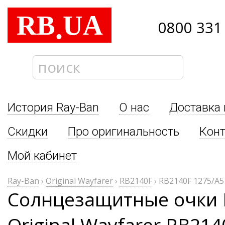
RB
UA
.
0800 331
История Ray-Ban
О нас
Доставка 
Скидки
Про оригинальность
Кон
Мой кабинет
Ray-Ban
›
Original Wayfarer
›
RB2140F
›
RB2140F 1275/A5
Солнцезащитные очки 
Original Wayfarer RB214