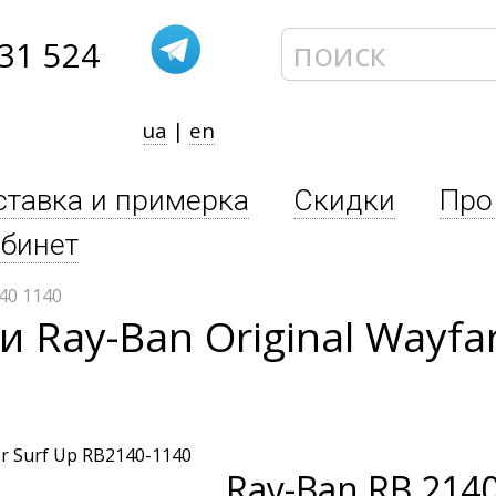
31 524
ua
|
en
ставка и примерка
Скидки
Про
бинет
40 1140
Ray-Ban Original Wayfar
Ray-Ban
RB 2140