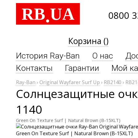
RB
UA
.
0800 3
Корзина ()
История Ray-Ban
О нас
До
Контакты
Гарантии
Мой ка
Ray-Ban
›
Original Wayfarer Surf Up
›
RB2140
›
RB21
Солнцезащитные очки 
1140
Green On Texture Surf | Natural Brown (B-15XLT)