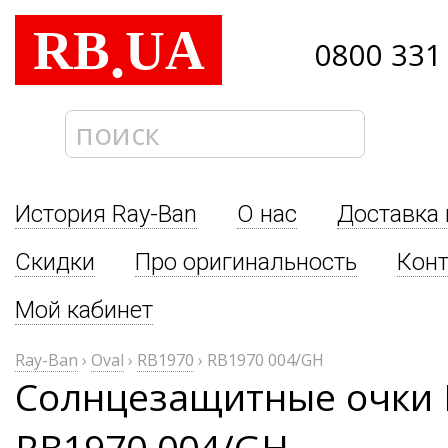
RB
UA
.
0800 331
История Ray-Ban
О нас
Доставка 
Скидки
Про оригинальность
Кон
Мой кабинет
Ray-Ban
›
Oval
›
RB1970
›
RB1970 004/GH
Солнцезащитные очки R
RB1970 004/GH