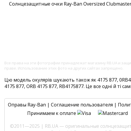
Все права на эти фотографии принадлежат магазину RB.UA и за
праве. Использование этих фото на других сайтах запрещено.
Цю модель окулярів шукають також як 4175 877, 0RB41
4175 877, ORB 4175 877, RB4175877. Це все одні й ті сам
Оправы Ray-Ban
|
Соглашение пользователя
|
Поли
Принимаем к оплате
©2011—2025 | RB.UA — оригинальные солнцезащитн