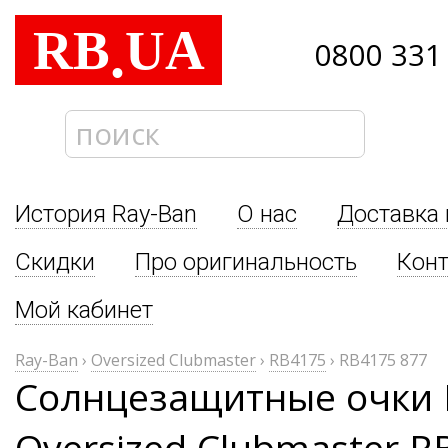
RB
UA
.
0800 331
История Ray-Ban
О нас
Доставка 
Скидки
Про оригинальность
Кон
Мой кабинет
Ray-Ban
›
Oversized Clubmaster
›
RB4175
›
RB4175 877
Солнцезащитные очки 
Oversized Clubmaster R