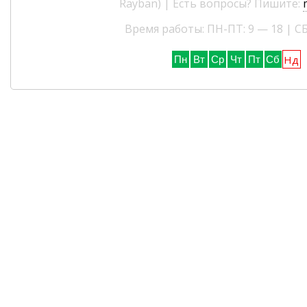
Rayban) | Есть вопросы? Пишите:
Время работы: ПН-ПТ: 9 — 18 | СБ
Нд
Пн
Вт
Ср
Чт
Пт
Сб