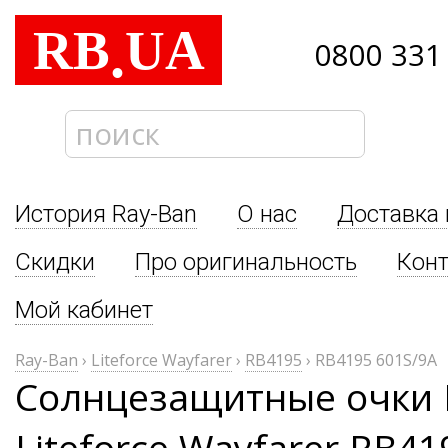
RB
UA
.
0800 331
История Ray-Ban
О нас
Доставка 
Скидки
Про оригинальность
Кон
Мой кабинет
Ray-Ban
›
Liteforce Wayfarer
›
RB4195
›
RB4195 601S/9A
Солнцезащитные очки 
Liteforce Wayfarer RB41