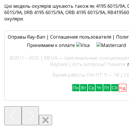
Цю модель окулярів шукають також як 4195 601S/9A, 
601S/9A, 0RB 4195 601S/9A, ORB 4195 601S/9A, RB4195601
окуляри.
Оправы Ray-Ban
|
Соглашение пользователя
|
Поли
Принимаем к оплате
©2011—2025 | RB.UA — оригинальные солнцезащитн
Rayban) | Есть вопросы? Пишите:
Время работы: ПН-ПТ: 9 — 18 | СБ
Нд
Пн
Вт
Ср
Чт
Пт
Сб