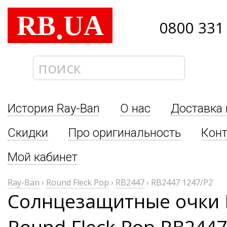
RB
UA
.
0800 331
История Ray-Ban
О нас
Доставка 
Скидки
Про оригинальность
Кон
Мой кабинет
Ray-Ban
›
Round Fleck Pop
›
RB2447
›
RB2447 1247/P2
Солнцезащитные очки 
Round Fleck Pop RB2447