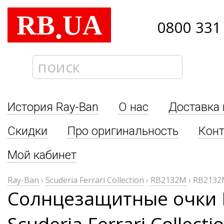
RB
UA
.
0800 331
История Ray-Ban
О нас
Доставка 
Скидки
Про оригинальность
Кон
Мой кабинет
Ray-Ban
›
Scuderia Ferrari Collection
›
RB2132M
›
RB2132
Солнцезащитные очки 
Scuderia Ferrari Collec