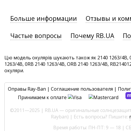
Больше информации
Отзывы и ком
Частые вопросы
Почему RB.UA
По
Цю модель окулярів шукають також як 2140 1263/4B, 
1263/4B, 0RB 2140 1263/4B, ORB 2140 1263/4B, RB2140126
окуляри.
Оправы Ray-Ban
|
Соглашение пользователя
|
Поли
Принимаем к оплате
©2011—2025 | RB.UA — оригинальные солнцезащитн
Rayban) | Есть вопросы? Пишите:
Время работы: ПН-ПТ: 9 — 18 | СБ