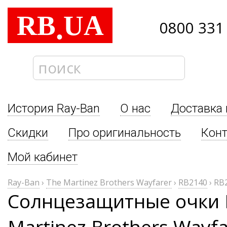
RB
UA
.
0800 331
История Ray-Ban
О нас
Доставка 
Скидки
Про оригинальность
Кон
Мой кабинет
Ray-Ban
›
The Martinez Brothers Wayfarer
›
RB2140
›
RB
Солнцезащитные очки 
Martinez Brothers Wayf