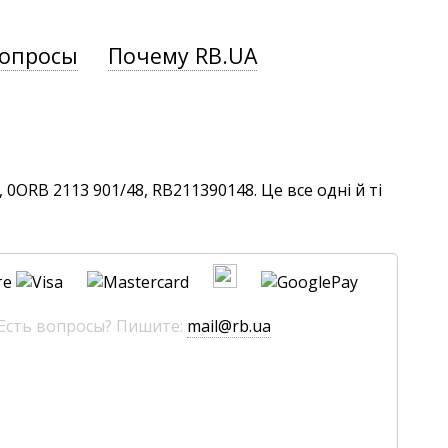
вопросы
Почему RB.UA
0ORB 2113 901/48, RB211390148. Це все одні й ті
те
 Есть вопросы? Пишите:
mail@rb.ua