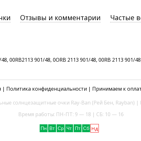
чки
Отзывы и комментарии
Частые 
, 00RB2113 901/48, 0ORB 2113 901/48, 00RB 2113 901/48, 
я
|
Политика конфиденциальности
| Принимаем к опла
ные солнцезащитные очки Ray-Ban (Рей Бен, Rayban) |
Время работы: ПН-ПТ: 9 — 18 | СБ: 10 — 16
Нд
Пн
Вт
Ср
Чт
Пт
Сб