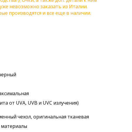
одства (( Очки, а также доп. детали к ним
) уже невозможно заказать из Италии.
ые производятся и все еще в наличии.
 черный
максимальная
ита от UVA, UVB и UVC излучения)
менный чехол, оригинальная тканевая
. материалы