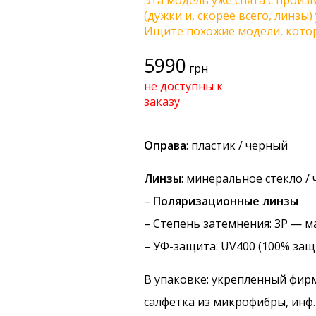
Эта модель уже снята с произв
(дужки и, скорее всего, линзы
Ищите похожие модели, котор
5990
грн
не доступны к
заказу
Оправа
: пластик / черный
Линзы
: минеральное стекло /
–
Поляризационные линзы
–
Степень затемнения
: 3P — 
–
УФ-защита
: UV400 (100% защ
В упаковке: укрепленный фир
салфетка из микрофибры, инф