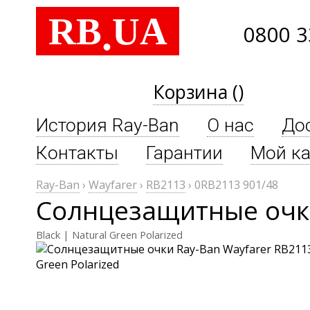
RB
UA
.
0800 3
Корзина ()
История Ray-Ban
О нас
До
Контакты
Гарантии
Мой ка
Ray-Ban
›
Wayfarer
›
RB2113
›
0RB2113 901/48
Солнцезащитные очки
Black | Natural Green Polarized