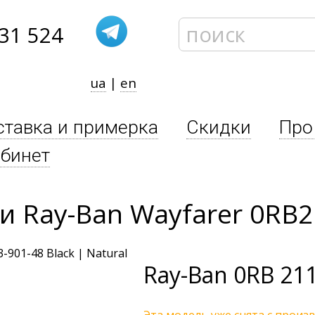
31 524
ua
|
en
ставка и примерка
Скидки
Про
бинет
 Ray-Ban Wayfarer 0RB2
Ray-Ban
0RB 211