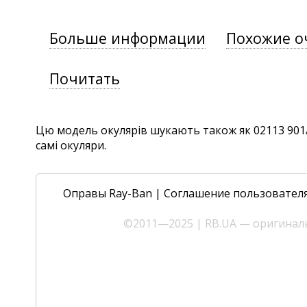
Больше информации
Похожие о
Почитать
Цю модель окулярів шукають також як 02113 901/48
самі окуляри.
Оправы Ray-Ban
|
Соглашение пользовател
©2011—2025 | RB.UA — оригиналь