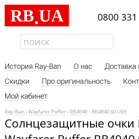
RB
UA
.
0800 331
История Ray-Ban
О нас
Доставка 
Скидки
Про оригинальность
Кон
Мой кабинет
Ray-Ban
›
Wayfarer Puffer
›
RB4940
›
RB4940 601/69
Солнцезащитные очки 
Wayfarer Puffer RB4940