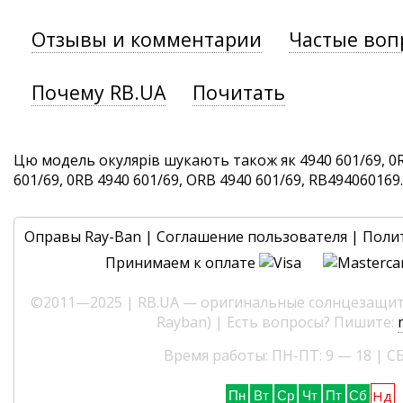
Отзывы и комментарии
Частые воп
Почему RB.UA
Почитать
Цю модель окулярів шукають також як 4940 601/69, 0R
601/69, 0RB 4940 601/69, ORB 4940 601/69, RB494060169. 
Оправы Ray-Ban
|
Соглашение пользователя
|
Поли
Принимаем к оплате
©2011—2025 | RB.UA — оригинальные солнцезащитн
Rayban) | Есть вопросы? Пишите:
Время работы: ПН-ПТ: 9 — 18 | СБ
Нд
Пн
Вт
Ср
Чт
Пт
Сб