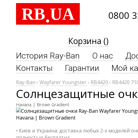
RB
UA
.
0800 3
Корзина ()
История Ray-Ban
О нас
До
Контакты
Гарантии
Мой ка
Ray-Ban
›
Wayfarer Youngster
›
RB4420
›
RB4420 71
Солнцезащитные очки
Havana | Brown Gradient
• Киев и Украина: доставка любых 2-х моделей о
полностью бесплатна