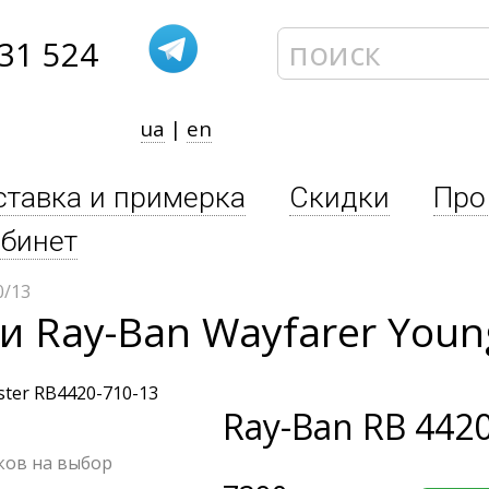
31 524
ua
|
en
ставка и примерка
Скидки
Про
бинет
0/13
 Ray-Ban Wayfarer Young
Ray-Ban
RB 4420
чков на выбор