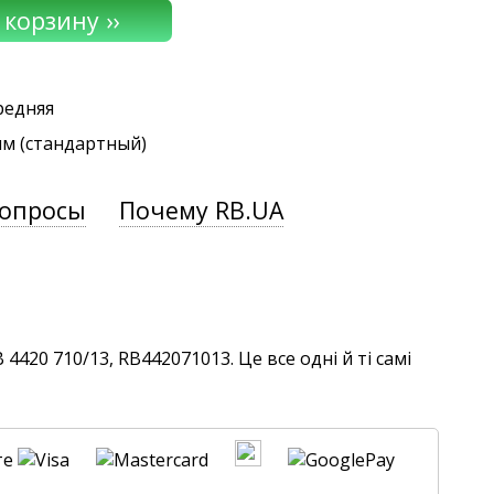
редняя
мм (стандартный)
вопросы
Почему RB.UA
420 710/13, RB442071013. Це все одні й ті самі
те