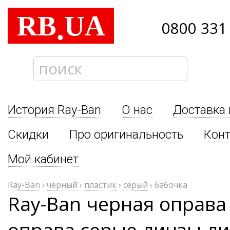
RB
UA
.
0800 331
История Ray-Ban
О нас
Доставка 
Скидки
Про оригинальность
Кон
Мой кабинет
Ray-Ban
›
черный
›
пластик
›
серый
›
бабочка
Ray-Ban черная оправа
оправа серые линзы л