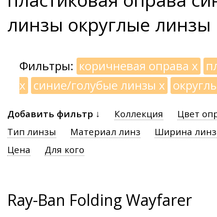
линзы округлые линзы
Фильтры:
коричневая оправа
x
п
x
синие/голубые линзы
x
округл
Добавить фильтр ↓
Коллекция
Цвет оп
Тип линзы
Материал линз
Ширина лин
Цена
Для кого
Ray-Ban Folding Wayfarer