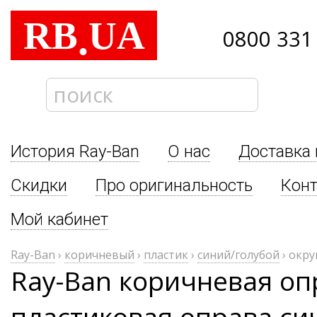
RB
UA
.
0800 331
История Ray-Ban
О нас
Доставка 
Скидки
Про оригинальность
Кон
Мой кабинет
Ray-Ban
›
коричневый
›
пластик
›
синий/голубой
›
окру
Ray-Ban коричневая оп
пластиковая оправа си