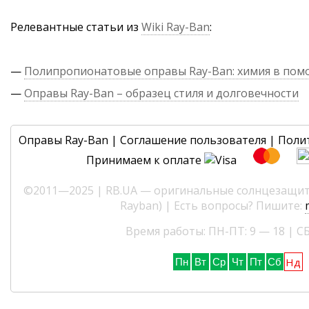
Релевантные статьи из
Wiki Ray-Ban
:
—
Полипропионатовые оправы Ray-Ban: химия в по
—
Оправы Ray-Ban – образец стиля и долговечности
Оправы Ray-Ban
|
Соглашение пользователя
|
Поли
Принимаем к оплате
©2011—2025 | RB.UA — оригинальные солнцезащитн
Rayban) | Есть вопросы? Пишите:
Время работы: ПН-ПТ: 9 — 18 | СБ
Нд
Пн
Вт
Ср
Чт
Пт
Сб