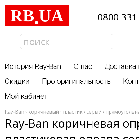
RB
UA
.
0800 331
История Ray-Ban
О нас
Доставка 
Скидки
Про оригинальность
Кон
Мой кабинет
Ray-Ban
›
коричневый
›
пластик
›
серый
›
прямоугольн
Ray-Ban коричневая оп
пластиковая оправа се