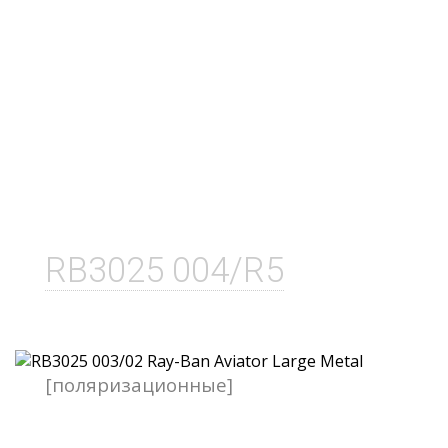
RB3025 004/R5
[поляризационные]