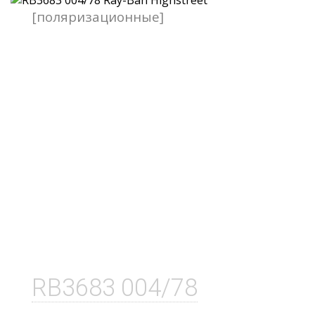
[поляризационные]
RB3683 004/78