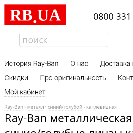
RB
UA
.
0800 331
История Ray-Ban
О нас
Доставка 
Скидки
Про оригинальность
Кон
Мой кабинет
Ray-Ban
›
металл
›
синий/голубой
›
каплевидная
Ray-Ban металлическая
синие/голубые линзы 