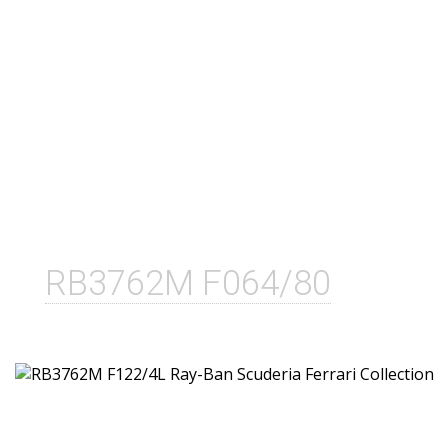
RB3762M F064/80