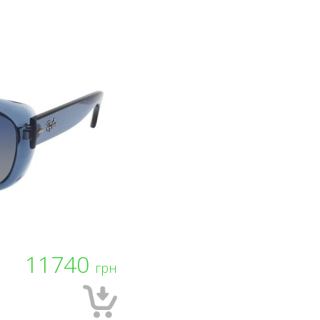
11740
грн