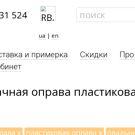
31 524
ua
|
en
ставка и примерка
Скидки
Про
бинет
ачная оправа пластиков
права
x
пластиковая оправа
x
овальн