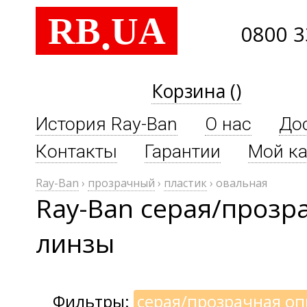
RB
UA
.
0800 3
Корзина ()
История Ray-Ban
О нас
До
Контакты
Гарантии
Мой ка
Ray-Ban
›
прозрачный
›
пластик
›
овальная
Ray-Ban серая/прозр
линзы
Фильтры:
серая/прозрачная о