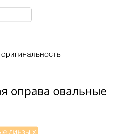
 оригинальность
ая оправа овальные
ые линзы
x