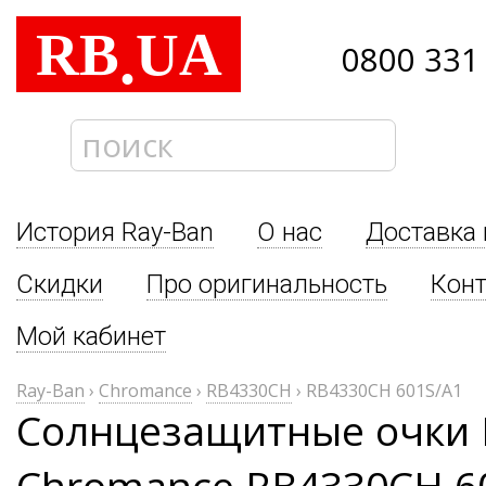
RB
UA
.
0800 331
История Ray-Ban
О нас
Доставка 
Скидки
Про оригинальность
Кон
Мой кабинет
Ray-Ban
›
Chromance
›
RB4330CH
›
RB4330CH 601S/A1
Солнцезащитные очки 
Chromance RB4330CH 6