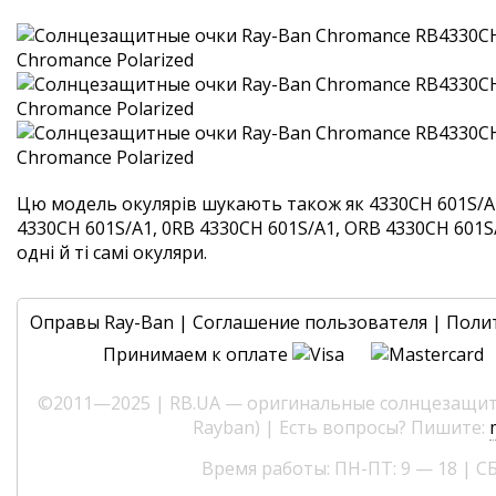
Цю модель окулярів шукають також як 4330CH 601S/A
4330CH 601S/A1, 0RB 4330CH 601S/A1, ORB 4330CH 601S
одні й ті самі окуляри.
Оправы Ray-Ban
|
Соглашение пользователя
|
Поли
Принимаем к оплате
©2011—2025 | RB.UA — оригинальные солнцезащитн
Rayban) | Есть вопросы? Пишите:
Время работы: ПН-ПТ: 9 — 18 | СБ