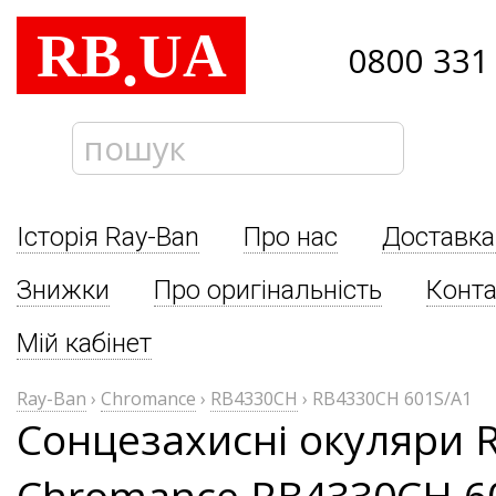
RB
UA
.
0800 331
Історія Ray-Ban
Про нас
Доставка
Знижки
Про оригінальність
Конта
Мій кабінет
Ray-Ban
›
Chromance
›
RB4330CH
›
RB4330CH 601S/A1
Сонцезахисні окуляри 
Chromance RB4330CH 6