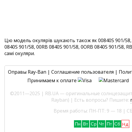
Цю модель окулярів шукають також як 00840S 901/58,
0840S 901/58, 00RB 0840S 901/58, 0ORB 0840S 901/58, RB
самі окуляри.
Оправы Ray-Ban
|
Соглашение пользователя
|
Поли
Принимаем к оплате
©2011—2025 | RB.UA — оригинальные солнцезащитн
Rayban) | Есть вопросы? Пишите:
Время работы: ПН-ПТ: 9 — 18 | СБ
Нд
Пн
Вт
Ср
Чт
Пт
Сб