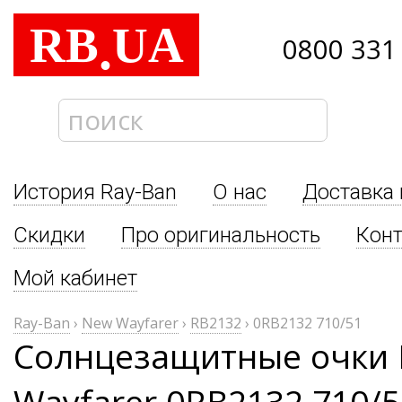
RB
UA
.
0800 331
История Ray-Ban
О нас
Доставка 
Скидки
Про оригинальность
Кон
Мой кабинет
Ray-Ban
›
New Wayfarer
›
RB2132
›
0RB2132 710/51
Солнцезащитные очки 
Wayfarer 0RB2132 710/5