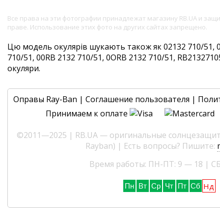
Все права на эти фотографии принадлежат магазину RB.UA и за
праве. Использование этих фото на других сайтах запрещено.
Цю модель окулярів шукають також як 02132 710/51, 
710/51, 00RB 2132 710/51, 0ORB 2132 710/51, RB213271051
окуляри.
Оправы Ray-Ban
|
Соглашение пользователя
|
Поли
Принимаем к оплате
©2011—2025 | RB.UA — оригинальные солнцезащитн
Rayban) | Есть вопросы? Пишите:
Время работы: ПН-ПТ: 9 — 18 | СБ
Нд
Пн
Вт
Ср
Чт
Пт
Сб